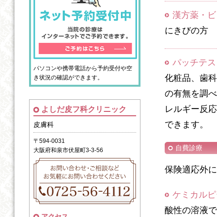
漢方薬・ビ
にきびの方
パッチテス
パソコンや携帯電話から予約受付や空
化粧品、歯科
き状況の確認ができます。
の有無を調べ
レルギー反応
よしだ皮フ科クリニック
できます。
皮膚科
〒594-0031
自費診療
大阪府和泉市伏屋町3-3-56
保険適応外に
ケミカルピ
酸性の溶液で
アクセス