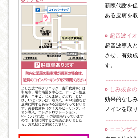
新陳代謝を促
ある皮膚を取
超音波イオ
超音波導入と
させ、有効成
す。
よしだ皮フ科クリニック（吉田皮膚科）は
しみ抜きの
和泉市、堺市南区を中心に、アトピー性皮
膚炎、ニキビ、じんま疹、かぶれ、とび
効果的なしみ
ひ、いぼ・水いぼ、巻き爪、AGA治療など
皮膚に関するあらゆる治療を行っておりま
ノインを取り
す。美容皮膚科（ケミカルピーリング、イ
オン導入、エレクトロポレーション、
RF（ラジオ波））の診療も行っています
ので、お肌に関するご相談がありました
ら、お気軽にご来院ください。
コエンザイ