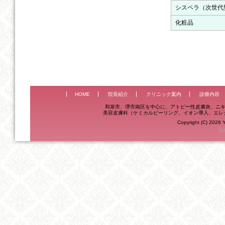
シスペラ（次世代
化粧品
HOME
院長紹介
クリニック案内
診療内容
和泉市、堺市南区を中心に、アトピー性皮膚炎、ニキ
美容皮膚科（ケミカルピーリング、イオン導入、エレ
Copyright (C) 2026 Y
Su