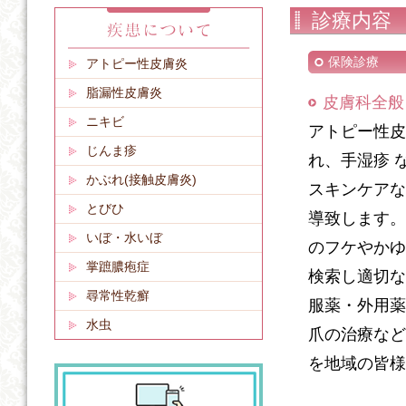
診療内容
保険診療
アトピー性皮膚炎
脂漏性皮膚炎
皮膚科全般
ニキビ
アトピー性皮
じんま疹
れ、手湿疹 
かぶれ(接触皮膚炎)
スキンケアな
とびひ
導致します。
いぼ・水いぼ
のフケやかゆ
掌蹠膿疱症
検索し適切な
尋常性乾癬
服薬・外用薬
水虫
爪の治療など
を地域の皆様