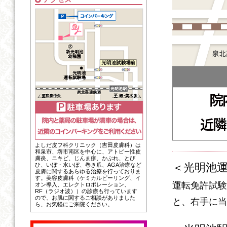
よしだ皮フ科クリニック（吉田皮膚科）は
和泉市、堺市南区を中心に、アトピー性皮
膚炎、ニキビ、じんま疹、かぶれ、とび
ひ、いぼ・水いぼ、巻き爪、AGA治療など
＜光明池
皮膚に関するあらゆる治療を行っておりま
す。美容皮膚科（ケミカルピーリング、イ
運転免許試験
オン導入、エレクトロポレーション、
RF（ラジオ波））の診療も行っています
ので、お肌に関するご相談がありました
と、右手に当
ら、お気軽にご来院ください。