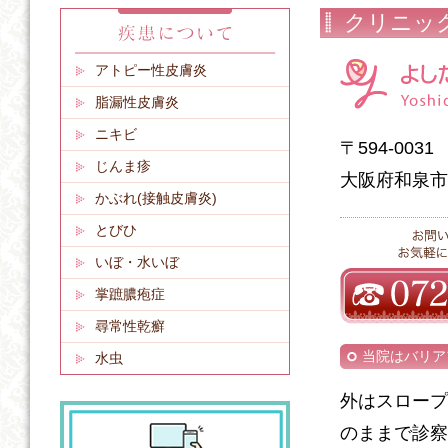
クリニッ
アトピー性皮膚炎
脂漏性皮膚炎
ニキビ
〒594-0031
じんま疹
大阪府和泉市伏
かぶれ(接触皮膚炎)
とびひ
いぼ・水いぼ
掌蹠膿疱症
尋常性乾癬
当院はバリア
水虫
外はスロープ
のままで診察