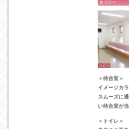
ロビー
＜待合室＞
イメージカラ
スムーズに通
い待合室が当
＜トイレ＞