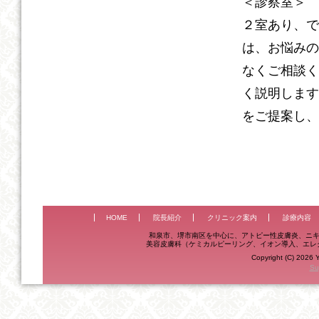
＜診察室＞
２室あり、で
は、お悩みの
なくご相談く
く説明します
をご提案し、
HOME
院長紹介
クリニック案内
診療内容
和泉市、堺市南区を中心に、アトピー性皮膚炎、ニキ
美容皮膚科（ケミカルピーリング、イオン導入、エレ
Copyright (C) 2026 Y
Su