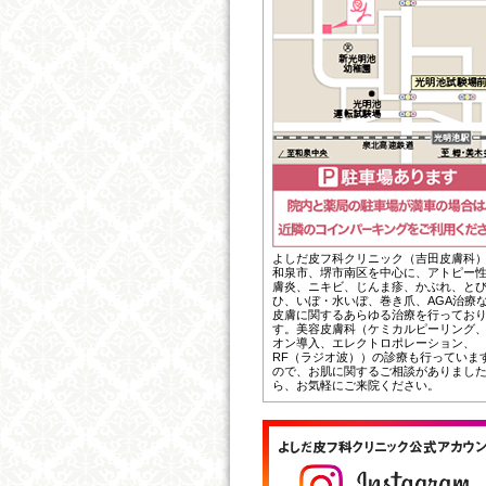
よしだ皮フ科クリニック（吉田皮膚科
和泉市、堺市南区を中心に、アトピー
膚炎、ニキビ、じんま疹、かぶれ、と
ひ、いぼ・水いぼ、巻き爪、AGA治療
皮膚に関するあらゆる治療を行ってお
す。美容皮膚科（ケミカルピーリング
オン導入、エレクトロポレーション、
RF（ラジオ波））の診療も行っていま
ので、お肌に関するご相談がありまし
ら、お気軽にご来院ください。