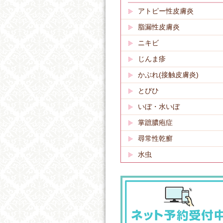
アトピー性皮膚炎
脂漏性皮膚炎
ニキビ
じんま疹
かぶれ(接触皮膚炎)
とびひ
いぼ・水いぼ
掌蹠膿疱症
尋常性乾癬
水虫