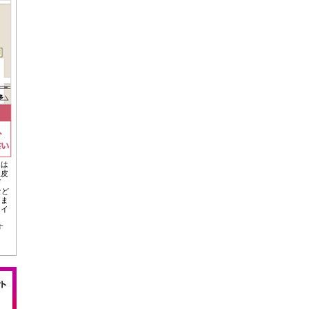
）は
性皮
び
など
りま
、イ
す
た