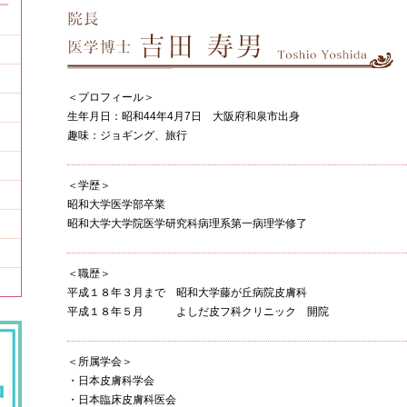
＜プロフィール＞
生年月日：昭和44年4月7日 大阪府和泉市出身
趣味：ジョギング、旅行
＜学歴＞
昭和大学医学部卒業
昭和大学大学院医学研究科病理系第一病理学修了
＜職歴＞
平成１８年３月まで 昭和大学藤が丘病院皮膚科
平成１８年５月 よしだ皮フ科クリニック 開院
＜所属学会＞
・日本皮膚科学会
・日本臨床皮膚科医会