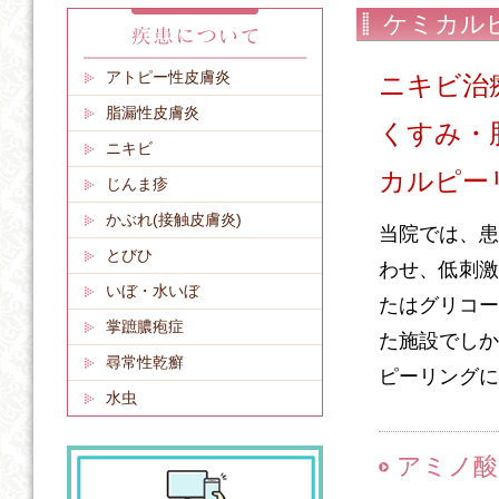
ケミカル
アトピー性皮膚炎
ニキビ治
脂漏性皮膚炎
くすみ・
ニキビ
カルピー
じんま疹
かぶれ(接触皮膚炎)
当院では、患
とびひ
わせ、低刺激
いぼ・水いぼ
たはグリコー
掌蹠膿疱症
た施設でしか
尋常性乾癬
ピーリングに
水虫
アミノ酸