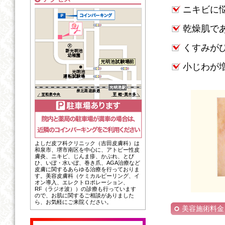
ニキビに
乾燥肌で
くすみが
小じわが
よしだ皮フ科クリニック（吉田皮膚科）は
和泉市、堺市南区を中心に、アトピー性皮
膚炎、ニキビ、じんま疹、かぶれ、とび
ひ、いぼ・水いぼ、巻き爪、AGA治療など
皮膚に関するあらゆる治療を行っておりま
す。美容皮膚科（ケミカルピーリング、イ
オン導入、エレクトロポレーション、
RF（ラジオ波））の診療も行っています
ので、お肌に関するご相談がありました
ら、お気軽にご来院ください。
美容施術料金