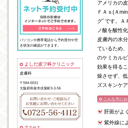
アメリカの皮
ＦＡｓ(Ａmino 
グﾞです。Ａ
ノ酸を酸性化
皮膚内の水分
パソコンや携帯電話から予約受付や空
き状況の確認ができます。
ているため、
のケミカルピ
よしだ皮フ科クリニック
効果を得るこ
皮膚科
燥させず、低
〒594-0031
ズスキンケア
大阪府和泉市伏屋町3-3-56
こんな方にお
肝斑がよ
紫外線に
アクセス