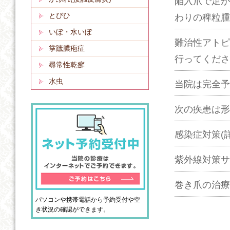
陥入爪で足が
とびひ
わりの稗粒腫
いぼ・水いぼ
難治性アトピ
掌蹠膿疱症
行ってくださ
尋常性乾癬
水虫
当院は完全予
次の疾患は形
感染症対策(
紫外線対策サ
巻き爪の治療
パソコンや携帯電話から予約受付や空
き状況の確認ができます。