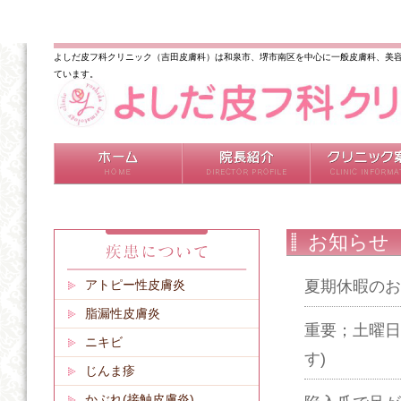
よしだ皮フ科クリニック（吉田皮膚科）は和泉市、堺市南区を中心に一般皮膚科、美容
ています。
お知らせ
アトピー性皮膚炎
夏期休暇のお
脂漏性皮膚炎
重要；土曜日
ニキビ
す)
じんま疹
かぶれ(接触皮膚炎)