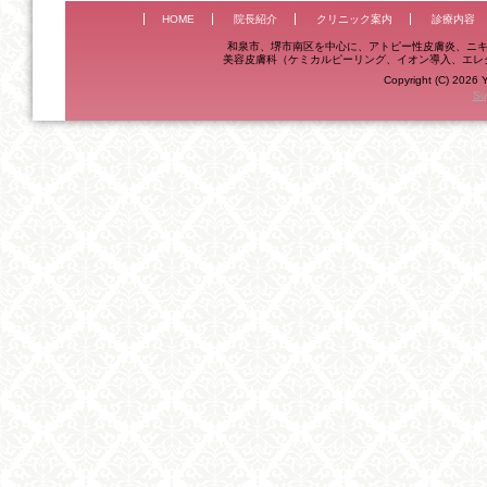
HOME
院長紹介
クリニック案内
診療内容
和泉市、堺市南区を中心に、アトピー性皮膚炎、ニキ
美容皮膚科（ケミカルピーリング、イオン導入、エレ
Copyright (C) 2026 Y
Su